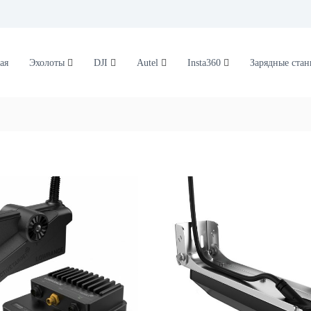
ая
Эхолоты
DJI
Autel
Insta360
Зарядные ста