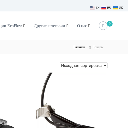
EN
RU
UK
0
нции EcoFlow
Другие категории
О нас
Главная
Товары