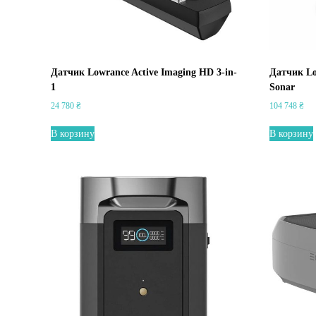
,
A
u
t
e
Датчик Lowrance Active Imaging HD 3-in-
Датчик Low
l
1
Sonar
24 780
₴
104 748
₴
В корзину
В корзину