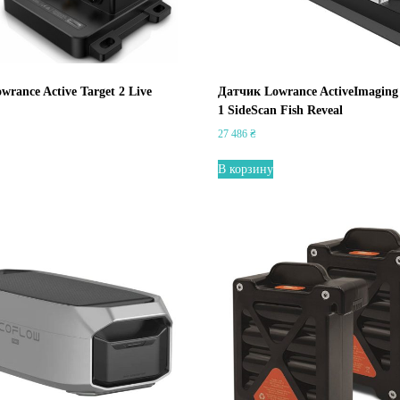
rance Active Target 2 Live
Датчик Lowrance ActiveImaging
1 SideScan Fish Reveal
27 486
₴
В корзину