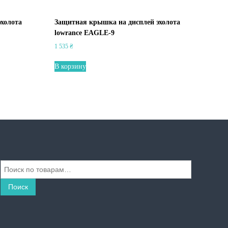
холота
Защитная крышка на дисплей эхолота
lowrance EAGLE-9
1 535
₴
В корзину
И
с
к
Поиск
а
т
ь