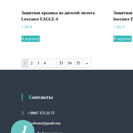
Защитная крышка на дисплей эхолота
Защитная 
Lowrance EAGLE-4
lowrance
1 260
₴
1 302
₴
В корзину
В корзину
1
2
3
4
…
33
34
35
→
Контакты
+38067 375-33-75
ehodrone@gmail.com