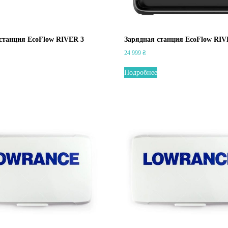
станция EcoFlow RIVER 3
Зарядная станция EcoFlow RI
24 999
₴
Подробнее