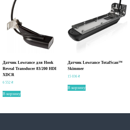
Датчик Lowrance для Hook
Датчик Lowrance TotalScan™
Reveal Transducer 83/200 HDI
Skimmer
XDCR
15 036
₴
6 552
₴
В корзину
В корзину