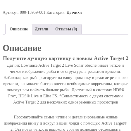
ч
е
Артикул:
000-15959-001
Категория:
Датчики
с
т
в
Описание
Детали
Отзывы (0)
о
т
Описание
о
в
Получите лучшую картинку с новым Active Target 2
а
Датчик Lowrance Active Target 2 Live Sonar обеспечивает четкое и
р
четкое изображение рыбы и ее структуры в реальном времени.
а
Наблюдая, как рыба реагирует на вашу приманку в режиме реального
Д
времени, вы можете быстро внести необходимые коррективы, которые
а
помогут вам поймать больше рыбы. Доступный в системах HDS®
т
Pro*, HDS® Live и Elite FS. *Совместимость с двумя системами
ч
Active Target 2 для нескольких одновременных просмотров
и
к
L
Просматривайте самые четкие и детализированные живые
o
изображения внизу и вокруг вашей лодки с помощью Active Target®
w
2. Эта новая четкость высокого уровня позволяет отслеживать