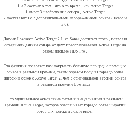
e
1 и 2 состоит в том , что в то время , как Active Target
S
1 имеет 3 изображения сонара , Active Target
o
2 поставляется с 3 дополнительными изображениями сонара ( всего и
n
х 6).
a
r
Датчик Lowrance Active Target 2 Live Sonar достигает этого , позволяя
объединять данные сонара от двух преобразователей Active Target на
одном дисплее HDS Pro .
Эта функция позволяет вам покрывать большую площадь с помощью
сонара в реальном времени, таким образом получая гораздо более
широкий обзор с Active Target 2, чем с оригинальной версией сонара
в реальном времени Lowrance .
Это удивительное обновление системы визуализации в реальном
времени Active Target, которое обеспечивает гораздо более широкий
обзор для поиска и ловли рыбы.