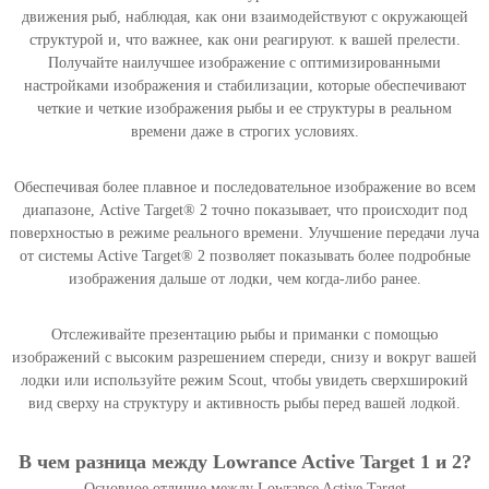
r
движения рыб, наблюдая, как они взаимодействуют с окружающей
a
структурой и, что важнее, как они реагируют. к вашей прелести.
n
Получайте наилучшее изображение с оптимизированными
c
настройками изображения и стабилизации, которые обеспечивают
e
четкие и четкие изображения рыбы и ее структуры в реальном
A
времени даже в строгих условиях.
c
t
Обеспечивая более плавное и последовательное изображение во всем
i
диапазоне, Active Target® 2 точно показывает, что происходит под
v
поверхностью в режиме реального времени. Улучшение передачи луча
e
от системы Active Target® 2 позволяет показывать более подробные
T
изображения дальше от лодки, чем когда-либо ранее.
a
r
g
Отслеживайте презентацию рыбы и приманки с помощью
e
изображений с высоким разрешением спереди, снизу и вокруг вашей
t
лодки или используйте режим Scout, чтобы увидеть сверхширокий
2
вид сверху на структуру и активность рыбы перед вашей лодкой.
L
i
В чем разница между Lowrance Active Target 1 и 2?
v
Основное отличие между Lowrance Active Target