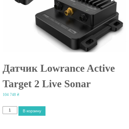
l
Датчик Lowrance Active
Target 2 Live Sonar
104 748
₴
К
В корзину
о
л
и