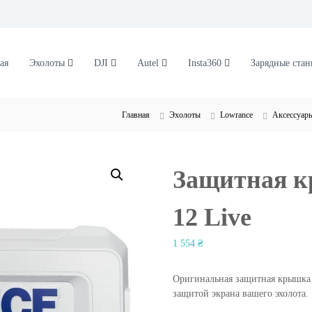
ая
Эхолоты
DJI
Autel
Insta360
Зарядные ста
Главная
Эхолоты
Lowrance
Аксессуар
Защитная к
12 Live
1 554
₴
Оригинальная защитная крышка 
защитой экрана вашего эхолота.