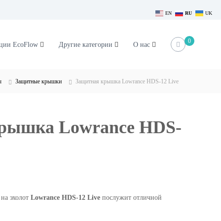
EN
RU
UK
0
нции EcoFlow
Другие категории
О нас
ы
Защитные крышки
Защитная крышка Lowrance HDS-12 Live
рышка Lowrance HDS-
на эхолот
Lowrance HDS-12 Live
послужит отличной