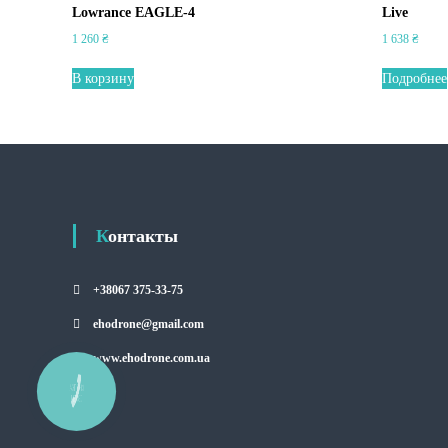
Lowrance EAGLE-4
Live
1 260
₴
1 638
₴
В корзину
Подробнее
Контакты
+38067 375-33-75
ehodrone@gmail.com
www.ehodrone.com.ua
КНОПКА
СВЯЗИ