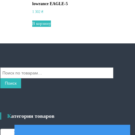
lowrance EAGLE-5
1 302
₴
В корзину
И
с
к
Поиск
а
т
ь
:
Категории товаров
Защитные крышки
×