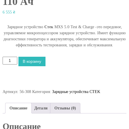
110 Ач
6 555
₴
Зарядное устройство
Стек
MXS 5.0 Test & Charge -это передовое,
управляемое микропоцессором зарядное устройство. Имеет функцию
диагностики генератора и аккумулятора, обеспечивает максимальную
еффективность тестирования, зарядки и обслуживания.
К
В корзину
о
л
и
ч
е
Артикул:
56-308
Категория:
Зарядные устройства CTEK
с
т
в
Описание
Детали
Отзывы (0)
о
т
Описание
о