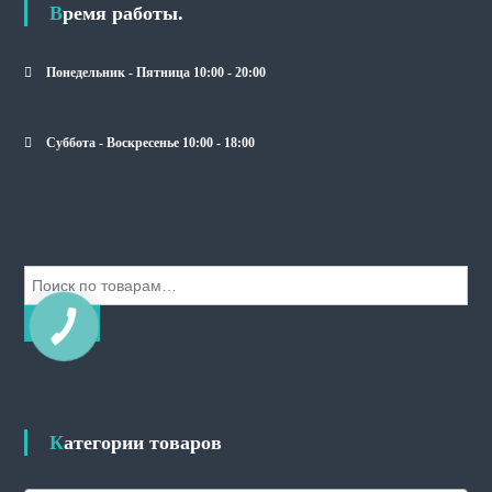
Время работы.
Понедельник - Пятница 10:00 - 20:00
Суббота - Воскресенье 10:00 - 18:00
И
с
к
Поиск
а
т
ь
:
Категории товаров