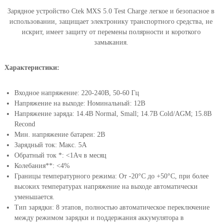
о
Зарядное устройство Ctek MXS 5.0 Test Charge легкое и безопасное в
C
использовании, защищает электронику транспортного средства, не
t
искрит, имеет защиту от перемены полярности и короткого
e
замыкания.
k
M
X
Характеристики:
S
5
Входное напряжение: 220-240В, 50-60 Гц
.
Напряжение на выходе: Номинальный: 12В
0
Напряжение заряда: 14.4В Normal, Small; 14.7В Cold/AGM; 15.8B
T
Recond
e
Мин. напряжение батареи: 2В
s
Зарядный ток: Макс. 5А
t
Обратный ток *: <1Aч в месяц
C
Колебания**: <4%
h
Границы температурного режима: От -20°C до +50°C, при более
a
высоких температурах напряжение на выходе автоматически
r
уменьшается.
g
Тип зарядки: 8 этапов, полностью автоматическое переключение
e
между режимом зарядки и поддержания аккумулятора в
1