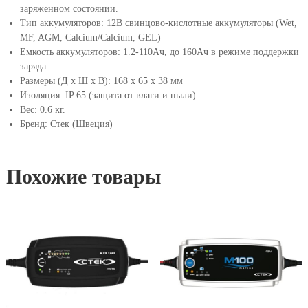
заряженном состоянии.
.
Тип аккумуляторов: 12В свинцово-кислотные аккумуляторы (Wet,
2
MF, AGM, Calcium/Calcium, GEL)
-
Емкость аккумуляторов: 1.2-110Ач, до 160Aч в режиме поддержки
1
заряда
1
Размеры (Д х Ш х В): 168 x 65 x 38 мм
0
Изоляция: IP 65 (защита от влаги и пыли)
А
Вес: 0.6 кг.
ч
Бренд: Стек (Швеция)
Похожие товары