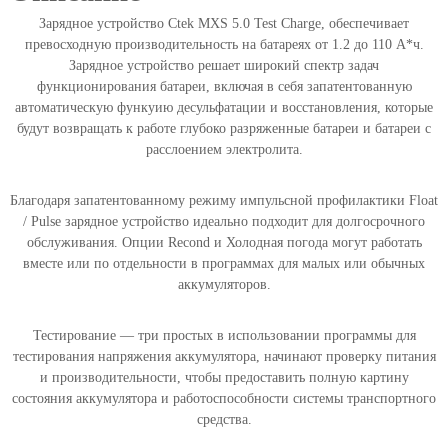
в
Зарядное устройство Ctek MXS 5.0 Test Charge, обеспечивает
а
превосходную производительность на батареях от 1.2 до 110 A*ч.
р
Зарядное устройство решает широкий спектр задач
а
функционирования батареи, включая в себя запатентованную
З
автоматическую функуию десульфатации и восстановления, которые
а
будут возвращать к работе глубоко разряженные батареи и батареи с
р
расслоением электролита.
я
д
н
Благодаря запатентованному режиму импульсной профилактики Float
о
/ Pulse зарядное устройство идеально подходит для долгосрочного
е
обслуживания. Опции Recond и Холодная погода могут работать
у
вместе или по отдельности в программах для малых или обычных
с
аккумуляторов.
т
р
Тестирование — три простых в использовании программы для
о
тестирования напряжения аккумулятора, начинают проверку питания
й
и производительности, чтобы предоставить полную картину
с
состояния аккумулятора и работоспособности системы транспортного
т
средства.
в