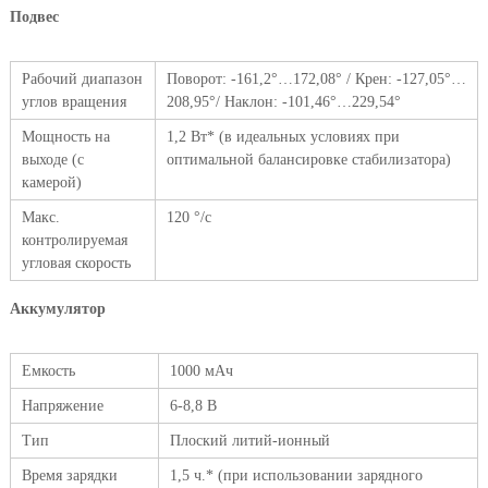
Подвес
Рабочий диапазон
Поворот: -161,2°…172,08° / Крен: -127,05°…
углов вращения
208,95°/ Наклон: -101,46°…229,54°
Мощность на
1,2 Вт* (в идеальных условиях при
выходе (с
оптимальной балансировке стабилизатора)
камерой)
Макс.
120 °/с
контролируемая
угловая скорость
Аккумулятор
Емкость
1000 мАч
Напряжение
6-8,8 В
Тип
Плоский литий-ионный
Время зарядки
1,5 ч.* (при использовании зарядного