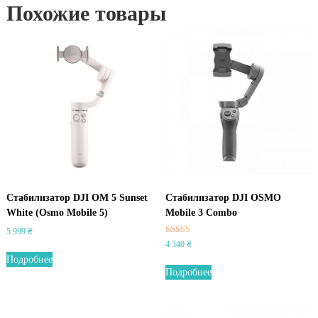
Похожие товары
Стабилизатор DJI OM 5 Sunset
Стабилизатор DJI OSMO
White (Osmo Mobile 5)
Mobile 3 Combo
5 999
₴
Оценка
4 340
₴
5.00
Подробнее
из 5
Подробнее