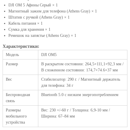
DJI OM 5 Афины Серый × 1
Магнитный зажим для телефона (
Athens Gray
)
× 1
Штатив с ручкой (
Athens Gray
)
× 1
Кабель питания × 1
Сумка для хранения × 1
Ремешок на запястье (
Athens Gray
)
× 1
Характеристики:
Модель
DJI OM5
Размер
В раскрытом состоянии: 264,5×111,1×92,3 мм /
В сложенном состоянии: 174,7×74.6×37 мм
Вес
Стабилизатор: 290 г. / Магнитный держатель
для телефона: 34 г
Беспроводная
Bluetooth 5.0 с низким энергопотреблением
связь
Размеры
Вес: 230 +/-60 г / Толщина: 6,9-10 мм /
мобильного
Ширина: 67–84 мм
устройства