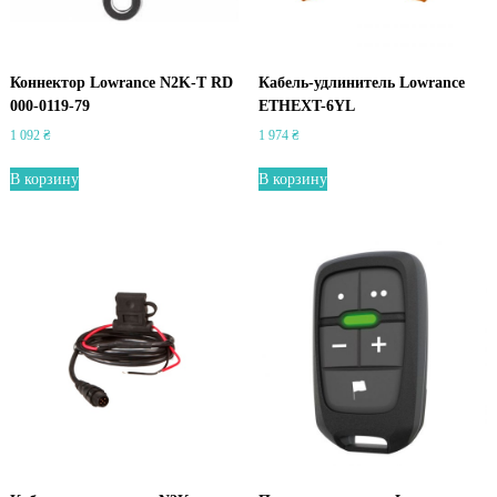
0
0
N
2
Коннектор Lowrance N2K-T RD
Кабель-удлинитель Lowrance
K
000-0119-79
ETHEXT-6YL
-
1 092
₴
1 974
₴
E
X
В корзину
В корзину
P
-
K
I
T
R
D
(
0
0
0
-
0
1