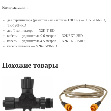
о
м
Комплектация :
п
л
два терминатора (резистивная нагрузка 120 Ом) — TR-120M-RD,
е
TR-120F-RD
к
два T-коннектора — N2K-T-RD
т
кабель — удлинитель 0.6 метров — N2KEXT-2RD
L
кабель — удлинитель 4.5 метров — N2KEXT-15RD
o
кабель питания — N2K-PWR-RD
w
r
a
Похожие товары
n
c
e
N
M
E
A
2
0