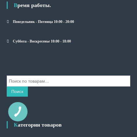
Время работы.
Понедельник - Пятница 10:00 - 20:00
Суббота - Воскресенье 10:00 - 18:00
И
с
к
Поиск
а
т
ь
КНОПКА
СВЯЗИ
:
Категории товаров