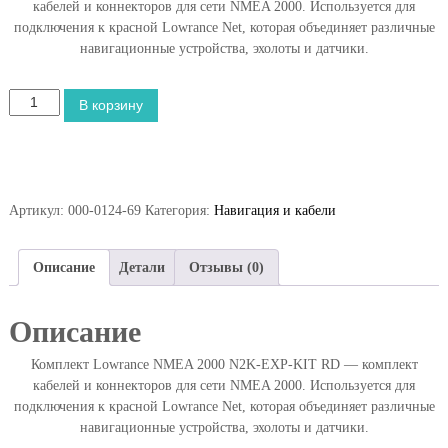
кабелей и коннекторов для сети NMEA 2000. Используется для
подключения к красной Lowrance Net, которая объединяет различные
навигационные устройства, эхолоты и датчики.
К
В корзину
о
л
и
ч
е
Артикул:
000-0124-69
Категория:
Навигация и кабели
с
т
в
Описание
Детали
Отзывы (0)
о
т
Описание
о
в
Комплект Lowrance NMEA 2000 N2K-EXP-KIT RD — комплект
а
кабелей и коннекторов для сети NMEA 2000. Используется для
р
подключения к красной Lowrance Net, которая объединяет различные
а
навигационные устройства, эхолоты и датчики.
К