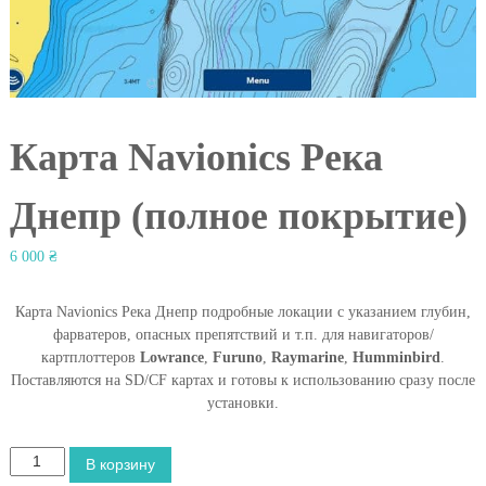
l
Карта Navionics Река
Днепр (полное покрытие)
6 000
₴
Карта Navionics Река Днепр подробные локации с указанием глубин,
фарватеров, опасных препятствий и т.п. для навигаторов/
картплоттеров
Lowrance
,
Furuno
,
Raymarine
,
Humminbird
.
Поставляются на SD/CF картах и готовы к использованию сразу после
установки.
К
В корзину
о