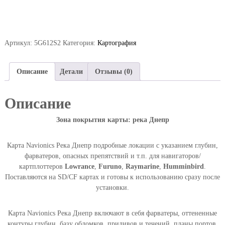
л
и
ч
е
Артикул:
5G612S2
Категория:
Картография
с
т
в
Описание
Детали
Отзывы (0)
о
т
Описание
о
в
Зона покрытия карты: река Днепр
а
р
а
Карта Navionics Река Днепр подробные локации с указанием глубин,
К
фарватеров, опасных препятствий и т.п. для навигаторов/
а
картплоттеров
Lowrance
,
Furuno
,
Raymarine
,
Humminbird
.
р
Поставляются на SD/CF картах и готовы к использованию сразу после
т
установки.
а
N
Карта Navionics Река Днепр включают в себя фарватеры, оттененные
a
контуры глубин, базу обломков, приливов и течений, планы портов,