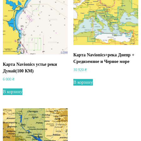
о
е
п
о
к
р
ы
т
и
Карта Navionics+река Днепр +
е
Средиземное и Черное море
Карта Navionics устье реки
)
10 920
₴
Дунай(100 КМ)
6 000
₴
В корзину
В корзину