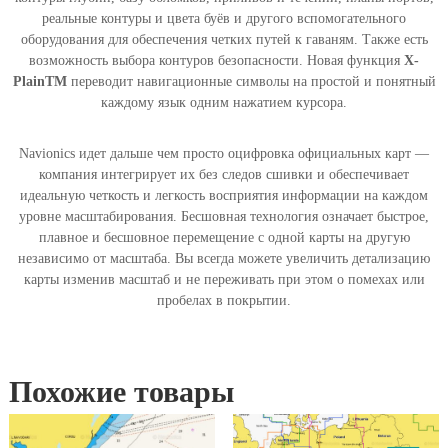
v
реальные контуры и цвета буёв и другого вспомогательного
i
оборудования для обеспечения четких путей к гаваням. Также есть
o
возможность выбора контуров безопасности. Новая функция
X-
n
PlainTM
переводит навигационные символы на простой и понятный
i
каждому язык одним нажатием курсора.
c
s
Navionics идет дальше чем просто оцифровка официальных карт —
Р
компания интегрирует их без следов сшивки и обеспечивает
е
идеальную четкость и легкость восприятия информации на каждом
к
уровне масштабирования. Бесшовная технология означает быстрое,
а
плавное и бесшовное перемещение с одной карты на другую
Д
независимо от масштаба. Вы всегда можете увеличить детализацию
н
карты изменив масштаб и не переживать при этом о помехах или
е
пробелах в покрытии.
п
р
(
п
Похожие товары
о
л
н