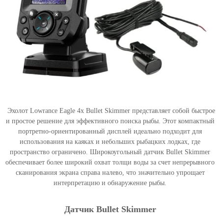
L
o
w
r
a
n
c
e
E
a
g
Эхолот Lowrance Eagle 4x Bullet Skimmer представляет собой быстрое
l
и простое решение для эффективного поиска рыбы. Этот компактный
e
портретно-ориентированный дисплей идеально подходит для
4
использования на каяках и небольших рыбацких лодках, где
x
пространство ограничено. Широкоугольный датчик Bullet Skimmer
B
обеспечивает более широкий охват толщи воды за счет непрерывного
u
сканирования экрана справа налево, что значительно упрощает
l
интерпретацию и обнаружение рыбы.
l
e
t
Датчик Bullet Skimmer
S