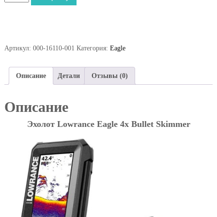
о
л
и
ч
е
Артикул:
000-16110-001
Категория:
Eagle
с
т
в
Описание
Детали
Отзывы (0)
о
т
Описание
о
в
Эхолот Lowrance Eagle 4x Bullet Skimmer
а
р
а
Э
х
о
л
о
т