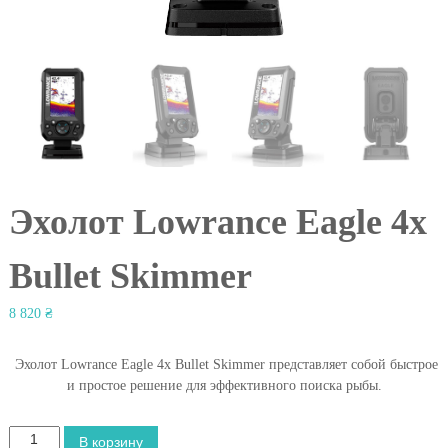
l
Эхолот Lowrance Eagle 4x
Bullet Skimmer
8 820
₴
Эхолот Lowrance Eagle 4x Bullet Skimmer представляет собой быстрое
и простое решение для эффективного поиска рыбы.
К
В корзину