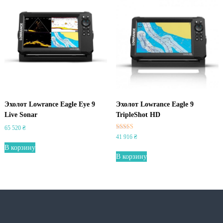
Эхолот Lowrance Eagle Eye 9
Эхолот Lowrance Eagle 9
Live Sonar
TripleShot HD
65 520
₴
Оценка
41 916
₴
5.00
В корзину
из 5
В корзину