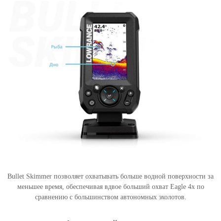
k
i
m
m
e
r
Bullet Skimmer позволяет охватывать больше водной поверхности за
меньшее время, обеспечивая вдвое больший охват Eagle 4x по
сравнению с большинством автономных эхолотов.