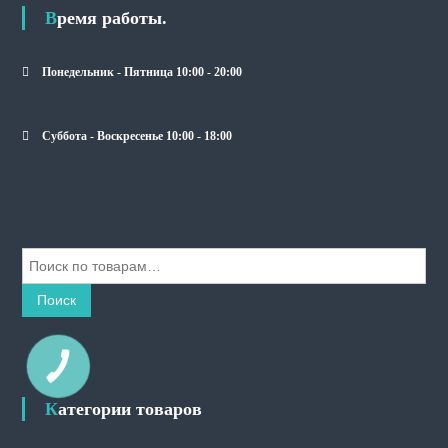
Время работы.
Понедельник - Пятница 10:00 - 20:00
Суббота - Воскресенье 10:00 - 18:00
И
с
к
Поиск
а
т
ь
КНОПКА
СВЯЗИ
:
Категории товаров