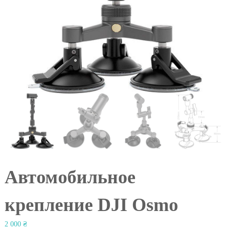
l
Автомобильное
крепление DJI Osmo
2 000
₴