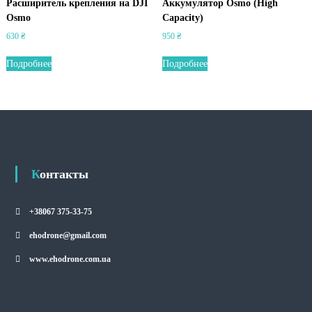
Расширитель крепления на DJI
Аккумулятор Osmo (High
Osmo
Capacity)
630
₴
950
₴
Подробнее
Подробнее
Контакты
+38067 375-33-75
ehodrone@gmail.com
www.ehodrone.com.ua