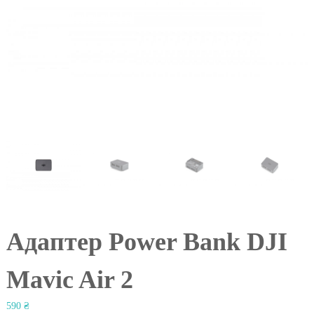
l
Адаптер Power Bank DJI
Mavic Air 2
590
₴