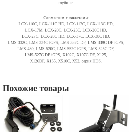
глубине.
и
к
L
Совместим с эхолотами
:
o
LCX-110C, LCX-111C HD, LCX-112C, LCX-113C HD,
w
LCX-17M, LCX-20C, LCX-25C, LCX-26C HD,
r
LCX-27C, LCX-28C HD, LCX-37C, LCX-38C HD,
a
LMS-332C, LMS-334C iGPS, LMS-337C DF, LMS-339C DF iGPS,
n
LMS-480, LMS-520C, LMS-552C iGPS, LMS-525C DF,
c
LMS-527C DF iGPS, X102C, X107C DF, X125,
e
X126DF, X135, X510C, X52, серия HDS.
H
S
T
Похожие товары
-
W
S
B
L