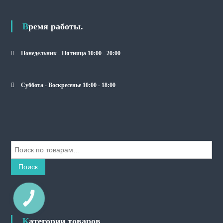
Время работы.
Понедельник - Пятница 10:00 - 20:00
Суббота - Воскресенье 10:00 - 18:00
И
с
к
Поиск
а
т
ь
КНОПКА
СВЯЗИ
:
Категории товаров