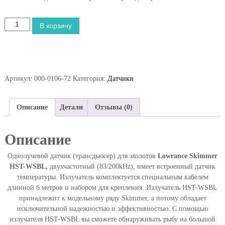
К
В корзину
о
л
и
ч
е
Артикул:
000-0106-72
Категория:
Датчики
с
т
в
Описание
Детали
Отзывы (0)
о
т
Описание
о
в
Однолучевой датчик (трансдьюсер) для эхолотов
Lowrance Skimmer
а
HST-WSBL,
двухчастотный (83/200kHz), имеет встроенный датчик
р
температуры. Излучатель комплектуется специальным кабелем
а
длинной 6 метров и набором для крепления. Излучатель HST-WSBL
Д
принадлежит к модельному ряду Skimmer, а потому обладает
а
исключительной надежностью и эффективностью. С помощью
т
излучателя HST-WSBL вы сможете обнаруживать рыбу на большой
ч