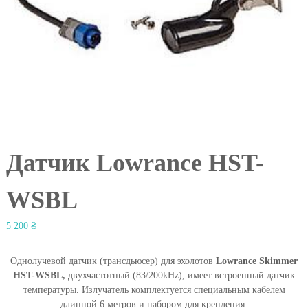
l
Датчик Lowrance HST-
WSBL
5 200
₴
Однолучевой датчик (трансдьюсер) для эхолотов
Lowrance Skimmer
HST-WSBL,
двухчастотный (83/200kHz), имеет встроенный датчик
температуры. Излучатель комплектуется специальным кабелем
длинной 6 метров и набором для крепления.