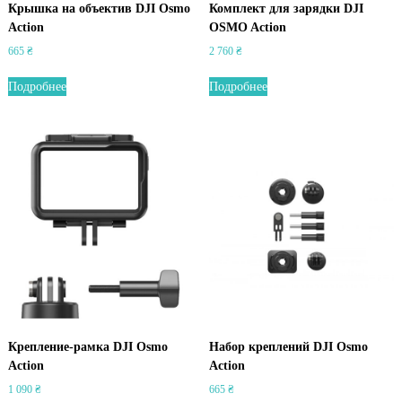
Крышка на объектив DJI Osmo
Комплект для зарядки DJI
Action
OSMO Action
665
₴
2 760
₴
Подробнее
Подробнее
Крепление-рамка DJI Osmo
Набор креплений DJI Osmo
Action
Action
1 090
₴
665
₴