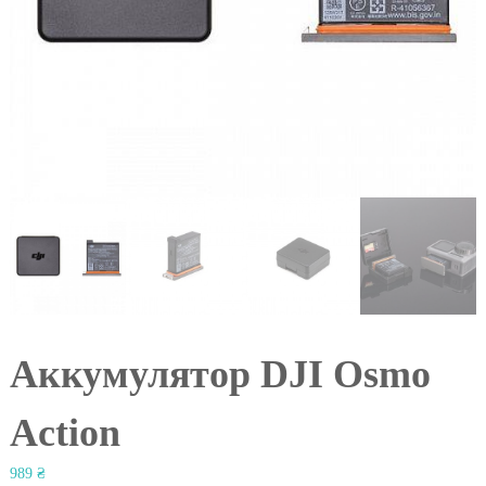
l
Аккумулятор DJI Osmo
Action
989
₴