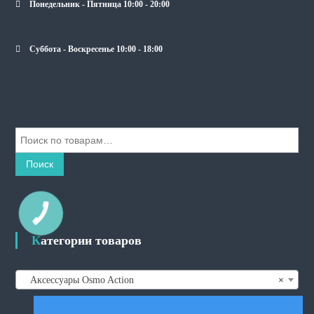
Понедельник - Пятница 10:00 - 20:00
Суббота - Воскресенье 10:00 - 18:00
И
с
к
Поиск
а
т
ь
КНОПКА
СВЯЗИ
:
Категории товаров
Аксессуары Osmo Action
×