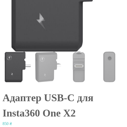
l
Адаптер USB-С для
Insta360 One X2
850
₴